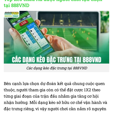
tại 888VND
Các dạng kèo đặc trưng tại 888VND
Bên cạnh lựa chọn dự đoán kết quả chung cuộc quen
thuộc, người tham gia còn có thể đặt cược 1X2 theo
từng giai đoạn của trận đấu nhằm gia tăng cơ hội
nhận hưởng. Mỗi dạng kèo sở hữu cơ chế vận hành và
đặc trưng riêng, vì vậy người chơi cần nắm rõ nguyên