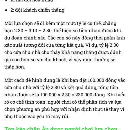
2: đội khách chiến thắng
Mỗi lựa chọn sẽ đi kèm một mức tỷ lệ cụ thể, chẳng
hạn 2.30 – 3.10 – 2.80, thể hiện số tiền nhận được khi
dự đoán chính xác. Các con số này đồng thời phản ánh
xác suất tương đối của từng kết quả. Ví dụ, tỷ lệ 2.30
cho cửa chủ nhà cho thấy khả năng thắng được đánh
giá cao hơn so với đội khách, vì vậy mức thưởng sẽ
thấp hơn.
Một cách dễ hình dung là khi bạn đặt 100.000 đồng vào
cửa chủ nhà với tỷ lệ 2.30 và kết quả đúng, tổng tiền
nhận được sẽ là 100.000 x 2.30 = 230.000 đồng. Khi hiểu
rõ cơ chế tính toán, người chơi có thể phân tích và lựa
chọn phương án phù hợp với nhận định thực tế thay vì
phụ thuộc vào yếu tố may rủi.
Top kèo châu Âu được người chơi lựa chọn