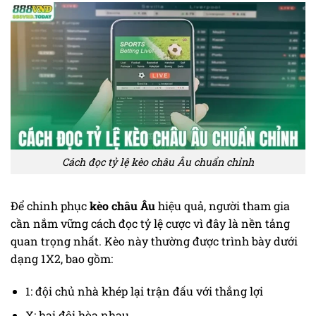
Cách đọc tỷ lệ kèo châu Âu chuẩn chỉnh
Để chinh phục
kèo châu Âu
hiệu quả, người tham gia
cần nắm vững cách đọc tỷ lệ cược vì đây là nền tảng
quan trọng nhất. Kèo này thường được trình bày dưới
dạng 1X2, bao gồm:
1: đội chủ nhà khép lại trận đấu với thắng lợi
X: hai đội hòa nhau